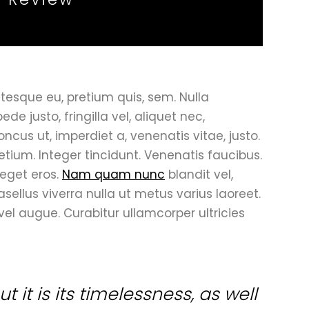
ntesque eu, pretium quis, sem. Nulla
 justo, fringilla vel, aliquet nec,
oncus ut, imperdiet a, venenatis vitae, justo.
etium. Integer tincidunt. Venenatis faucibus.
 eget eros.
Nam quam nunc
blandit vel,
hasellus viverra nulla ut metus varius laoreet.
 vel augue. Curabitur ullamcorper ultricies
t it is its timelessness, as well