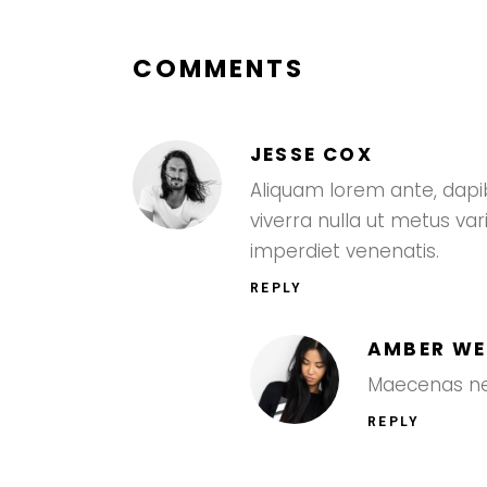
COMMENTS
JESSE COX
Aliquam lorem ante, dapibus
viverra nulla ut metus va
imperdiet venenatis.
REPLY
AMBER W
Maecenas nec
REPLY