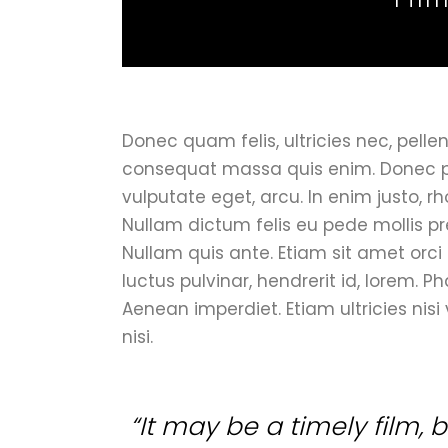
Donec quam felis, ultricies nec, pelle
consequat massa quis enim. Donec pede
vulputate eget, arcu. In enim justo, rh
Nullam dictum felis eu pede mollis pr
Nullam quis ante. Etiam sit amet orci
luctus pulvinar, hendrerit id, lorem. P
Aenean imperdiet. Etiam ultricies nisi
nisi.
“It may be a timely film, bu