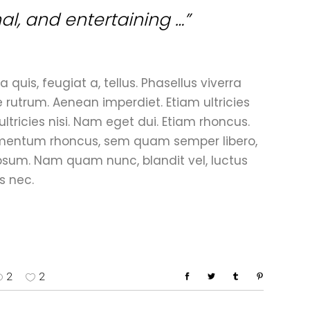
nal, and entertaining …”
 quis, feugiat a, tellus. Phasellus viverra
e rutrum. Aenean imperdiet. Etiam ultricies
ultricies nisi. Nam eget dui. Etiam rhoncus.
mentum rhoncus, sem quam semper libero,
psum. Nam quam nunc, blandit vel, luctus
s nec.
2
2