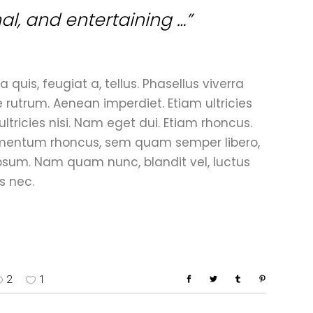
nal, and entertaining …”
 quis, feugiat a, tellus. Phasellus viverra
e rutrum. Aenean imperdiet. Etiam ultricies
ultricies nisi. Nam eget dui. Etiam rhoncus.
mentum rhoncus, sem quam semper libero,
psum. Nam quam nunc, blandit vel, luctus
s nec.
2
1