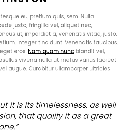
ntesque eu, pretium quis, sem. Nulla
 justo, fringilla vel, aliquet nec,
oncus ut, imperdiet a, venenatis vitae, justo.
etium. Integer tincidunt. Venenatis faucibus.
 eget eros.
Nam quam nunc
blandit vel,
hasellus viverra nulla ut metus varius laoreet.
 vel augue. Curabitur ullamcorper ultricies
t it is its timelessness, as well
on, that qualify it as a great
one.”