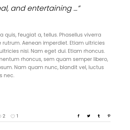
nal, and entertaining …”
 quis, feugiat a, tellus. Phasellus viverra
e rutrum. Aenean imperdiet. Etiam ultricies
ultricies nisi. Nam eget dui. Etiam rhoncus.
mentum rhoncus, sem quam semper libero,
psum. Nam quam nunc, blandit vel, luctus
s nec.
2
1