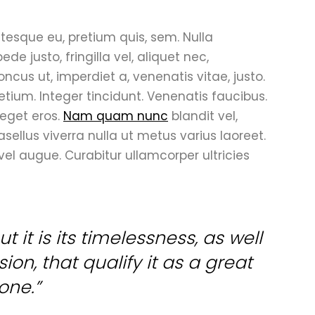
ntesque eu, pretium quis, sem. Nulla
 justo, fringilla vel, aliquet nec,
oncus ut, imperdiet a, venenatis vitae, justo.
etium. Integer tincidunt. Venenatis faucibus.
 eget eros.
Nam quam nunc
blandit vel,
hasellus viverra nulla ut metus varius laoreet.
 vel augue. Curabitur ullamcorper ultricies
t it is its timelessness, as well
on, that qualify it as a great
one.”