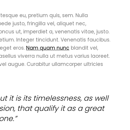
ntesque eu, pretium quis, sem. Nulla
 justo, fringilla vel, aliquet nec,
oncus ut, imperdiet a, venenatis vitae, justo.
etium. Integer tincidunt. Venenatis faucibus.
 eget eros.
Nam quam nunc
blandit vel,
hasellus viverra nulla ut metus varius laoreet.
 vel augue. Curabitur ullamcorper ultricies
t it is its timelessness, as well
on, that qualify it as a great
one.”