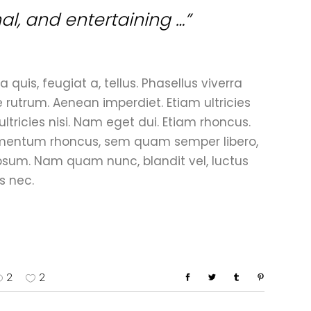
nal, and entertaining …”
 quis, feugiat a, tellus. Phasellus viverra
e rutrum. Aenean imperdiet. Etiam ultricies
ultricies nisi. Nam eget dui. Etiam rhoncus.
mentum rhoncus, sem quam semper libero,
psum. Nam quam nunc, blandit vel, luctus
s nec.
2
2