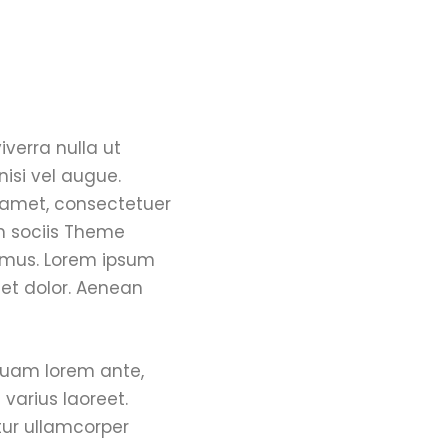
iverra nulla ut
nisi vel augue.
t amet, consectetuer
m sociis Theme
s mus. Lorem ipsum
get dolor. Aenean
iquam lorem ante,
 varius laoreet.
tur ullamcorper