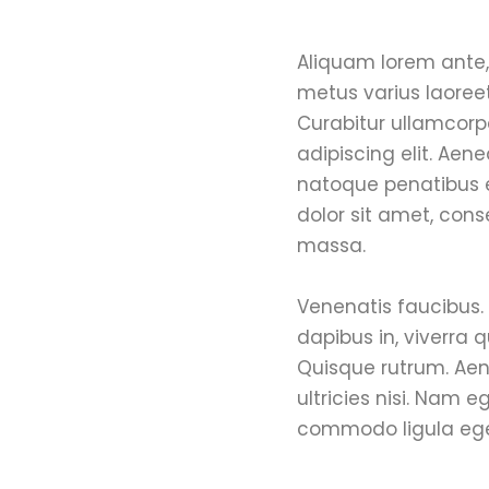
Aliquam lorem ante, d
metus varius laoreet
Curabitur ullamcorpe
adipiscing elit. Ae
natoque penatibus e
dolor sit amet, con
massa.
Venenatis faucibus. 
dapibus in, viverra q
Quisque rutrum. Aene
ultricies nisi. Nam 
commodo ligula ege