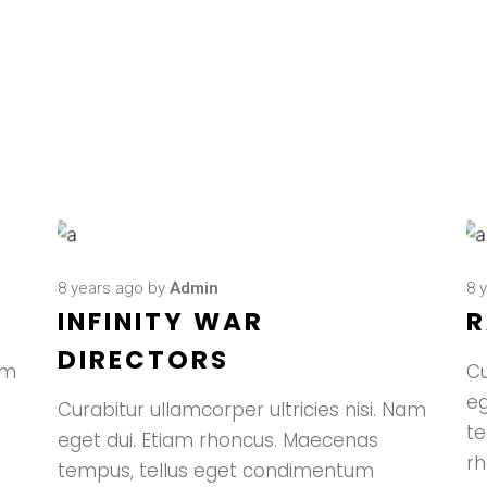
8 years ago
by
Admin
8 
INFINITY WAR
R
DIRECTORS
am
Cu
eg
Curabitur ullamcorper ultricies nisi. Nam
t
eget dui. Etiam rhoncus. Maecenas
r
tempus, tellus eget condimentum