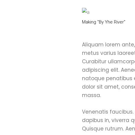
Making "By Yhe River"
Aliquam lorem ante, d
metus varius laoreet
Curabitur ullamcorpe
adipiscing elit. Ae
natoque penatibus e
dolor sit amet, con
massa.
Venenatis faucibus. 
dapibus in, viverra q
Quisque rutrum. Aene