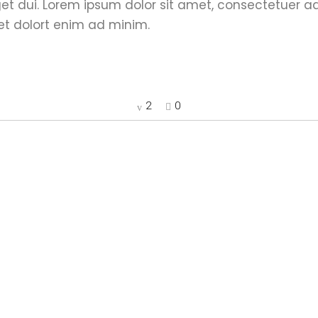
eget dui. Lorem ipsum dolor sit amet, consectetuer ad
t dolort enim ad minim.
2
0