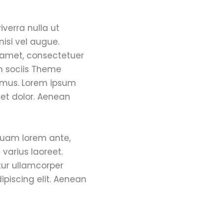
iverra nulla ut
nisi vel augue.
t amet, consectetuer
m sociis Theme
s mus. Lorem ipsum
get dolor. Aenean
iquam lorem ante,
 varius laoreet.
tur ullamcorper
ipiscing elit. Aenean