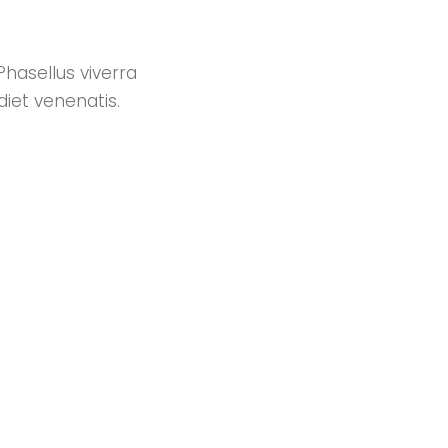
 Phasellus viverra
iet venenatis.