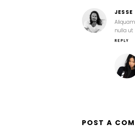
JESSE
Aliquam 
nulla u
REPLY
POST A CO