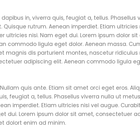
apibus in, viverra quis, feugiat a, tellus. Phasellus v
. Quisque rutrum. Aenean imperdiet. Etiam ultricies 
r ultricies nisi. Nam eget dui. Lorem ipsum dolor si
nean commodo ligula eget dolor. Aenean massa. Cu
t magnis dis parturient montes, nascetur ridiculu
sectetuer adipiscing elit. Aenean commodo ligula e
Nullam quis ante. Etiam sit amet orci eget eros. Al
uis, feugiat a, tellus. Phasellus viverra nulla ut metus
an imperdiet. Etiam ultricies nisi vel augue. Curabi
eget dui. Lorem ipsum dolor sit amet, consectetuer ad
t dolort enim ad minim.